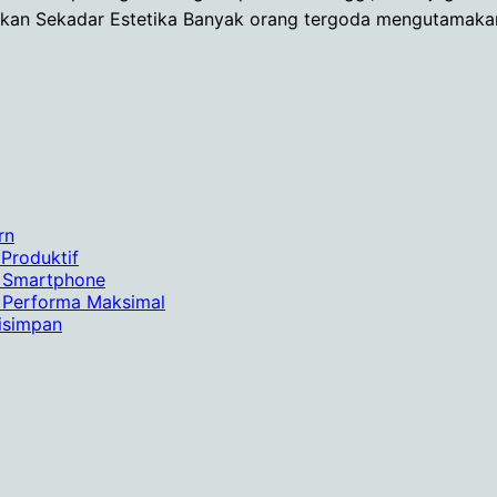
ma, Bukan Sekadar Estetika Banyak orang tergoda mengutama
rn
 Produktif
a Smartphone
k Performa Maksimal
isimpan