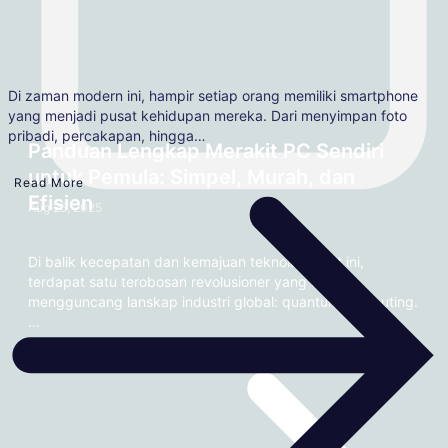
Di zaman modern ini, hampir setiap orang memiliki smartphone
yang menjadi pusat kehidupan mereka. Dari menyimpan foto
pribadi, percakapan, hingga…
Panduan Lengkap Merakit PC Sendiri
untuk Pemula: Simpel, Murah, dan
Read More
Efisien
Aug 25, 2025
Di balik kecepatan dan kemajuan teknologi saat ini,
terdapat satu terobosan revolusioner yang mulai
mengguncang lanskap industri global: quantum computing.
…
Read More