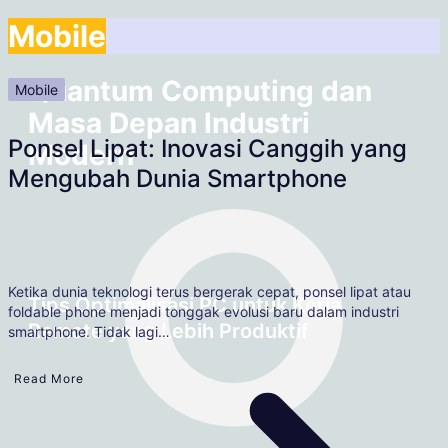
Mobile
PC
Quantum Computing dan
Mobile
Masa Depan Industri
Ponsel Lipat: Inovasi Canggih yang
Modern
Mengubah Dunia Smartphone
Ketika dunia teknologi terus bergerak cepat, ponsel lipat atau
Tips Optimalisasi PC untuk Kerja
foldable phone menjadi tonggak evolusi baru dalam industri
Remote yang Lebih Produktif
smartphone. Tidak lagi…
Read More